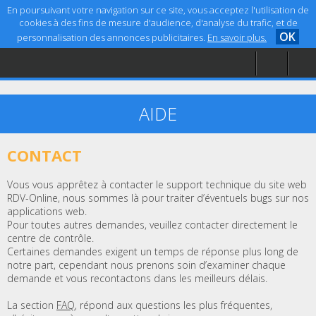
En poursuivant votre navigation sur ce site, vous acceptez l'utilisation de
cookies à des fins de mesure d'audience, d'analyse du trafic, et de
OK
personnalisation des annonces publicitaires.
En savoir plus.
Accueil
Aide
Mentions légales
AIDE
CONTACT
Vous vous apprêtez à contacter le support technique du site web
RDV-Online, nous sommes là pour traiter d’éventuels bugs sur nos
applications web.
Pour toutes autres demandes, veuillez contacter directement le
centre de contrôle.
Certaines demandes exigent un temps de réponse plus long de
notre part, cependant nous prenons soin d’examiner chaque
demande et vous recontactons dans les meilleurs délais.
La section
FAQ
, répond aux questions les plus fréquentes,